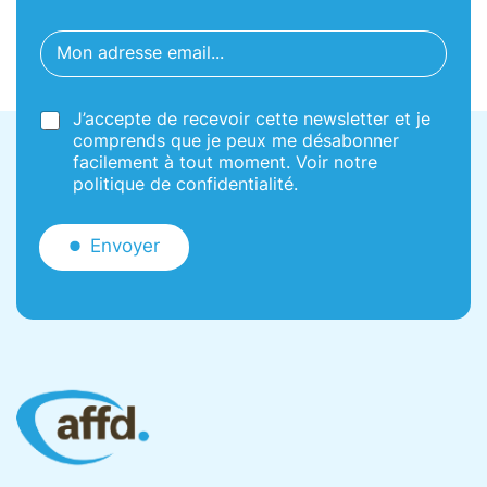
*
E
E
m
m
a
a
i
i
C
J’accepte de recevoir cette newsletter et je
l
l
a
*
comprends que je peux me désabonner
C
s
facilement à tout moment. Voir notre
a
e
politique de confidentialité.
s
s
e
à
s
c
Envoyer
o
c
h
e
r
*