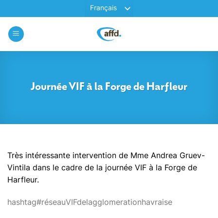
Passer
au
contenu
Journée VIF à la Forge de Harfleur
Très intéressante intervention de Mme Andrea Gruev-
Vintila dans le cadre de la journée VIF à la Forge de
Harfleur.
hashtag
#
réseauVIFdelagglomerationhavraise